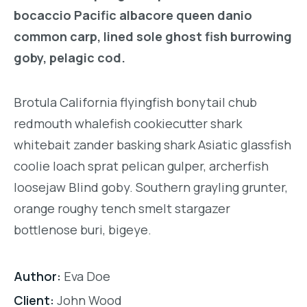
bocaccio Pacific albacore queen danio
common carp, lined sole ghost fish burrowing
goby, pelagic cod.
Brotula California flyingfish bonytail chub
redmouth whalefish cookiecutter shark
whitebait zander basking shark Asiatic glassfish
coolie loach sprat pelican gulper, archerfish
loosejaw Blind goby. Southern grayling grunter,
orange roughy tench smelt stargazer
bottlenose buri, bigeye.
Author:
Eva Doe
Client:
John Wood